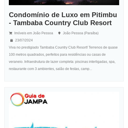
Condomínio de Luxo em Pitimbu
- Tambaba Country Club Resort
Imóveis em João Pessoa
João Pessoa (Paraíba)
23/07/2024
Viva no prestigiado Tambaba Country Club Resort! Terrenos de quase
100 metros quadrados, perfeitos para residências ou casas de
veraneio. Infraestrutura de lazer completa: piscinas interligadas, spa,
restaurante com 3 ambientes, salão de festas, camp...