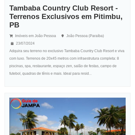
Tambaba Country Club Resort -
Terrenos Exclusivos em Pitimbu,
PB
Imóveis em João Pessoa
João Pessoa (Paraíba)
23/07/2024
Adquira seu terreno no exclusivo Tambaba Country Club Resort e viva
com luxo. Terrenos de 20x45 metros com infraestrutura completa: 8
piscinas, spa, restaurante, espaço zen, salão de festas, campo de
futebol, quadras de tênis e mais. Ideal para resid...