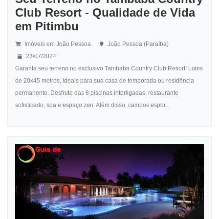
Club Resort - Qualidade de Vida
em Pitimbu
Imóveis em João Pessoa
João Pessoa (Paraíba)
23/07/2024
Garanta seu terreno no exclusivo Tambaba Country Club Resort! Lotes
de 20x45 metros, ideais para sua casa de temporada ou residência
permanente. Desfrute das 8 piscinas interligadas, restaurante
sofisticado, spa e espaço zen. Além disso, campos espor...