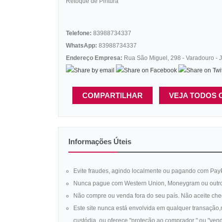
Retoque de Pintura
Telefone:
83988734337
WhatsApp:
83988734337
Endereço Empresa:
Rua São Miguel, 298 - Varadouro - 
COMPARTILHAR
VEJA TODOS 
Informações Úteis
Evite fraudes, agindo localmente ou pagando com Pay
Nunca pague com Western Union, Moneygram ou outr
Não compre ou venda fora do seu país. Não aceite che
Este site nunca está envolvida em qualquer transação,
custódia, ou oferece "proteção ao comprador " ou "vend